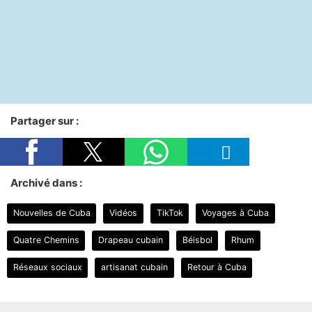
Partager sur :
Archivé dans :
Nouvelles de Cuba
Vidéos
TikTok
Voyages à Cuba
Quatre Chemins
Drapeau cubain
Béisbol
Rhum
Réseaux sociaux
artisanat cubain
Retour à Cuba