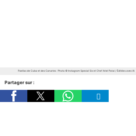
Paellas de Cuba et des Canaries
Photo © Instagram Special Six et Chef Ariel Patai / Éditées avec IA
Partager sur :