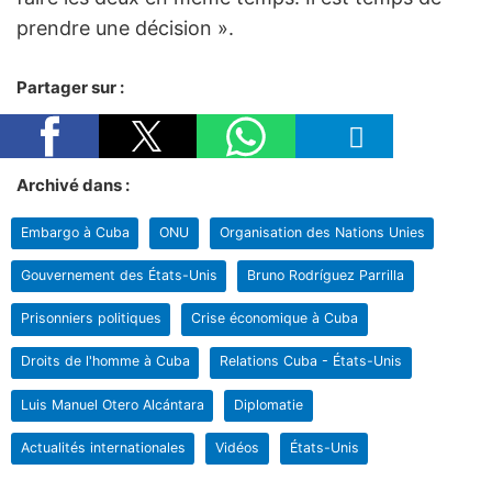
prendre une décision ».
Partager sur :
Archivé dans :
Embargo à Cuba
ONU
Organisation des Nations Unies
Gouvernement des États-Unis
Bruno Rodríguez Parrilla
Prisonniers politiques
Crise économique à Cuba
Droits de l'homme à Cuba
Relations Cuba - États-Unis
Luis Manuel Otero Alcántara
Diplomatie
Actualités internationales
Vidéos
États-Unis