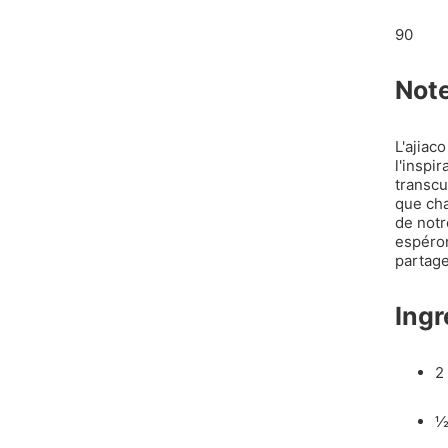
90
Not
L'ajiaco
l'inspi
transcu
que cha
de notr
espéron
partage
Ingr
2
½