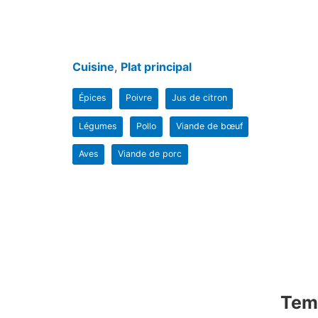
Cuisine
,
Plat principal
Épices
Poivre
Jus de citron
Légumes
Pollo
Viande de bœuf
Aves
Viande de porc
Tem