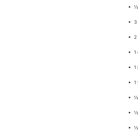
½
3
2
1
1
1
½
½
½