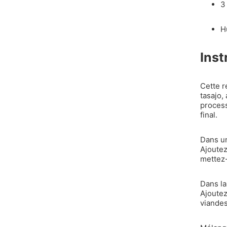
3 
H
Inst
Cette r
tasajo,
process
final.
Dans un
Ajoutez
mettez-
Dans la
Ajoutez 
viandes