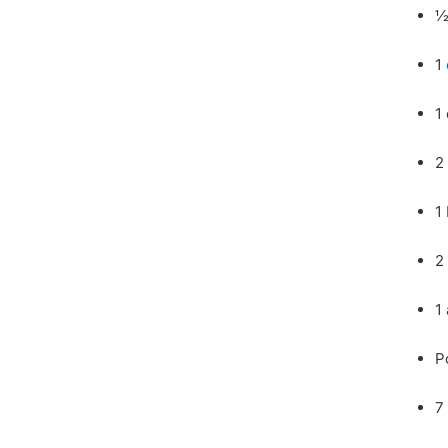
½
1
1
2
1
2
1 
P
7