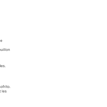
le
uillon
des.
ofrito.
t les