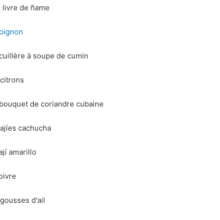
 livre de ñame
oignon
 cuillère à soupe de cumin
 citrons
 bouquet de coriandre cubaine
 ajíes cachucha
ají amarillo
oivre
 gousses d'ail