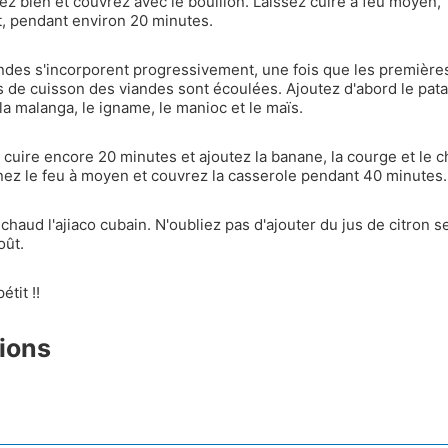
z bien et couvrez avec le bouillon. Laissez cuire à feu moyen,
, pendant environ 20 minutes.
ndes s'incorporent progressivement, une fois que les première
 de cuisson des viandes sont écoulées. Ajoutez d'abord le pata
la malanga, le igname, le manioc et le maïs.
 cuire encore 20 minutes et ajoutez la banane, la courge et le c
ez le feu à moyen et couvrez la casserole pendant 40 minutes.
chaud l'ajiaco cubain. N'oubliez pas d'ajouter du jus de citron s
oût.
tit !!
ions