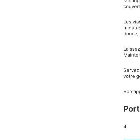
Mélange
couvert
Les via
minutes
douce, 
Laissez
Mainten
Servez 
votre g
Bon appé
Port
4