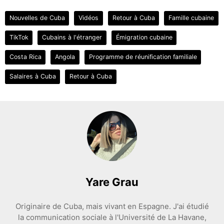
Nouvelles de Cuba
Vidéos
Retour à Cuba
Famille cubaine
TikTok
Cubains à l'étranger
Émigration cubaine
Costa Rica
Angola
Programme de réunification familiale
Salaires à Cuba
Retour à Cuba
Yare Grau
Originaire de Cuba, mais vivant en Espagne. J'ai étudié
la communication sociale à l'Université de La Havane,