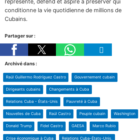
représente, défend et aspire à préserver qui
conditionne la vie quotidienne de millions de
Cubains.
Partager sur :
Archivé dans :
Raúl Guillermo Rodríguez Castro
Gouvernement cubain
Dirigeants cubains
Changements à Cuba
Relations Cuba - États-Unis
Pauvreté à Cuba
Nouvelles de Cuba
Raúl Castro
Peuple cubain
Washington
Donald Trump
Fidel Castro
GAESA
Marco Rubio
Crise économique à Cuba
Relations Cuba-États-Unis.